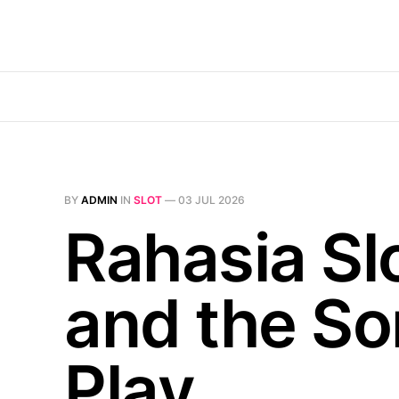
BY
ADMIN
IN
SLOT
—
03 JUL 2026
Rahasia Sl
and the So
Play