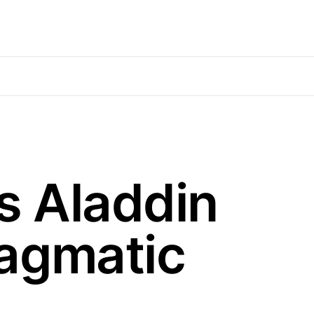
s Aladdin
ragmatic