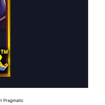
ri Pragmatic