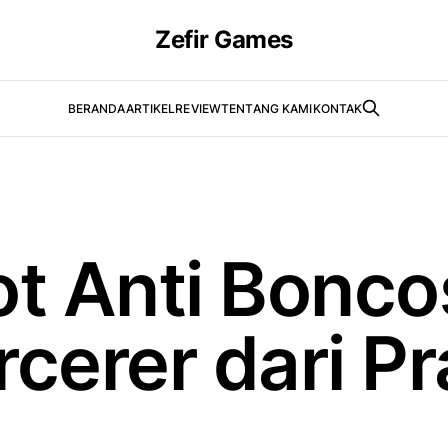
Zefir Games
BERANDA
ARTIKEL
REVIEW
TENTANG KAMI
KONTAK
ot Anti Bonco
rcerer dari P