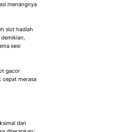
sasi menangnya
h slot hadiah
 demikian,
ama sesi
ot gacor
k cepat merasa
ksimal dan
a diterapkan: