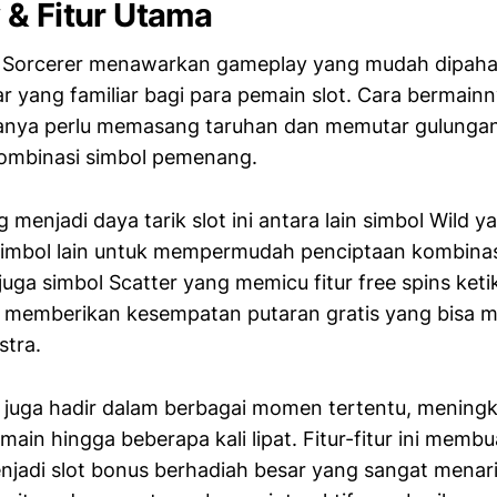
& Fitur Utama
e Sorcerer menawarkan gameplay yang mudah dipaha
ar yang familiar bagi para pemain slot. Cara bermainn
nya perlu memasang taruhan dan memutar gulungan
mbinasi simbol pemenang.
 menjadi daya tarik slot ini antara lain simbol Wild 
imbol lain untuk mempermudah penciptaan kombina
r juga simbol Scatter yang memicu fitur free spins ke
, memberikan kesempatan putaran gratis yang bisa 
tra.
r juga hadir dalam berbagai momen tertentu, meningk
in hingga beberapa kali lipat. Fitur-fitur ini membu
njadi slot bonus berhadiah besar yang sangat menar