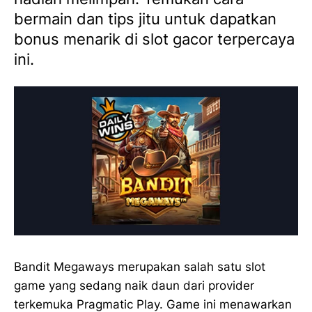
bermain dan tips jitu untuk dapatkan
bonus menarik di slot gacor terpercaya
ini.
Bandit Megaways merupakan salah satu slot
game yang sedang naik daun dari provider
terkemuka Pragmatic Play. Game ini menawarkan