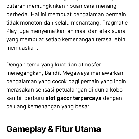
putaran memungkinkan ribuan cara menang
berbeda. Hal ini membuat pengalaman bermain
tidak monoton dan selalu menantang. Pragmatic
Play juga menyematkan animasi dan efek suara
yang membuat setiap kemenangan terasa lebih
memuaskan.
Dengan tema yang kuat dan atmosfer
menegangkan, Bandit Megaways menawarkan
pengalaman yang cocok bagi pemain yang ingin
merasakan sensasi petualangan di dunia koboi
sambil berburu
slot gacor terpercaya
dengan
peluang kemenangan yang besar.
Gameplay & Fitur Utama