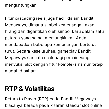
menguntungkan.
Fitur cascading reels juga hadir dalam Bandit
Megaways, dimana simbol kemenangan akan
hilang dan digantikan oleh simbol baru dalam satu
putaran yang sama, memungkinkan Anda
mendapatkan beberapa kemenangan berturut-
turut. Secara keseluruhan, gameplay Bandit
Megaways sangat cocok bagi pemain yang
menyukai slot dengan fitur kompleks namun tetap
mudah dipahami.
RTP & Volatilitas
Return to Player (RTP) pada Bandit Megaways
biasanya berada pada kisaran standar slot online