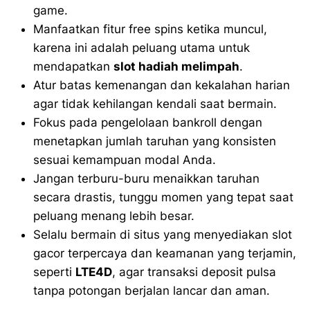
game.
Manfaatkan fitur free spins ketika muncul,
karena ini adalah peluang utama untuk
mendapatkan
slot hadiah melimpah
.
Atur batas kemenangan dan kekalahan harian
agar tidak kehilangan kendali saat bermain.
Fokus pada pengelolaan bankroll dengan
menetapkan jumlah taruhan yang konsisten
sesuai kemampuan modal Anda.
Jangan terburu-buru menaikkan taruhan
secara drastis, tunggu momen yang tepat saat
peluang menang lebih besar.
Selalu bermain di situs yang menyediakan slot
gacor terpercaya dan keamanan yang terjamin,
seperti
LTE4D
, agar transaksi deposit pulsa
tanpa potongan berjalan lancar dan aman.