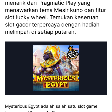
menarik dari Pragmatic Play yang
menawarkan tema Mesir kuno dan fitur
slot lucky wheel. Temukan keseruan
slot gacor terpercaya dengan hadiah
melimpah di setiap putaran.
Mysterious Egypt adalah salah satu slot game