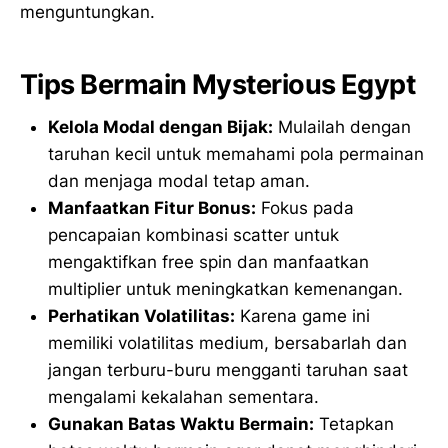
menguntungkan.
Tips Bermain Mysterious Egypt
Kelola Modal dengan Bijak:
Mulailah dengan
taruhan kecil untuk memahami pola permainan
dan menjaga modal tetap aman.
Manfaatkan Fitur Bonus:
Fokus pada
pencapaian kombinasi scatter untuk
mengaktifkan free spin dan manfaatkan
multiplier untuk meningkatkan kemenangan.
Perhatikan Volatilitas:
Karena game ini
memiliki volatilitas medium, bersabarlah dan
jangan terburu-buru mengganti taruhan saat
mengalami kekalahan sementara.
Gunakan Batas Waktu Bermain:
Tetapkan