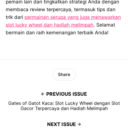
pemain lain dan tingkatkan strategi Anda dengan
membaca review terpercaya, termasuk tips dan
trik dari
permainan serupa yang juga menawarkan
slot lucky wheel dan hadiah melimpah
. Selamat
bermain dan raih kemenangan terbaik Anda!
Share
PREVIOUS ISSUE
Gates of Gatot Kaca: Slot Lucky Wheel dengan Slot
Gacor Terpercaya dan Hadiah Melimpah
NEXT ISSUE