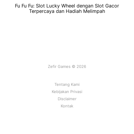
Fu Fu Fu: Slot Lucky Wheel dengan Slot Gacor
Terpercaya dan Hadiah Melimpah
Zefir Games © 2026
Tentang Kami
Kebijakan Privasi
Disclaimer
Kontak