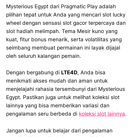
Mysterious Egypt dari Pragmatic Play adalah
pilihan tepat untuk Anda yang mencari slot lucky
wheel dengan sensasi slot gacor terpercaya dan
slot hadiah melimpah. Tema Mesir kuno yang
kuat, fitur bonus menarik, serta volatilitas yang
seimbang membuat permainan ini layak dijajal
oleh seluruh kalangan pemain.
Dengan bergabung di
LTE4D
, Anda bisa
menikmati akses mudah dan aman untuk
menjelajahi rahasia tersembunyi dari Mysterious
Egypt. Pastikan juga untuk melihat koleksi slot
lainnya yang bisa memberikan variasi dan
pengalaman seru berbeda di
koleksi slot lainnya
.
Jangan lupa untuk belajar dari pengalaman