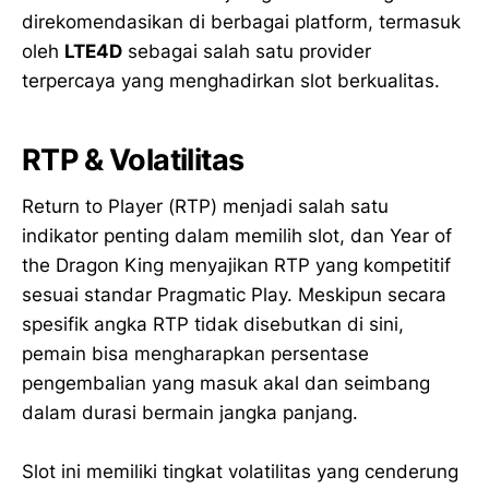
direkomendasikan di berbagai platform, termasuk
oleh
LTE4D
sebagai salah satu provider
terpercaya yang menghadirkan slot berkualitas.
RTP & Volatilitas
Return to Player (RTP) menjadi salah satu
indikator penting dalam memilih slot, dan Year of
the Dragon King menyajikan RTP yang kompetitif
sesuai standar Pragmatic Play. Meskipun secara
spesifik angka RTP tidak disebutkan di sini,
pemain bisa mengharapkan persentase
pengembalian yang masuk akal dan seimbang
dalam durasi bermain jangka panjang.
Slot ini memiliki tingkat volatilitas yang cenderung