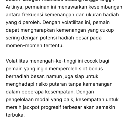
Artinya, permainan ini menawarkan keseimbangan
antara frekuensi kemenangan dan ukuran hadiah
yang diperoleh. Dengan volatilitas ini, pemain
dapat mengharapkan kemenangan yang cukup
sering dengan potensi hadiah besar pada
momen-momen tertentu.
Volatilitas menengah-ke-tinggi ini cocok bagi
pemain yang ingin memperoleh slot bonus
berhadiah besar, namun juga siap untuk
menghadapi risiko putaran tanpa kemenangan
dalam beberapa kesempatan. Dengan
pengelolaan modal yang baik, kesempatan untuk
meraih jackpot progresif terbesar akan semakin
terbuka.