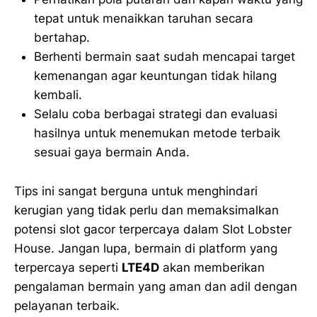
tepat untuk menaikkan taruhan secara
bertahap.
Berhenti bermain saat sudah mencapai target
kemenangan agar keuntungan tidak hilang
kembali.
Selalu coba berbagai strategi dan evaluasi
hasilnya untuk menemukan metode terbaik
sesuai gaya bermain Anda.
Tips ini sangat berguna untuk menghindari
kerugian yang tidak perlu dan memaksimalkan
potensi slot gacor terpercaya dalam Slot Lobster
House. Jangan lupa, bermain di platform yang
terpercaya seperti
LTE4D
akan memberikan
pengalaman bermain yang aman dan adil dengan
pelayanan terbaik.