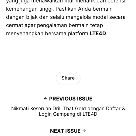
yang juga menawarkan fitur menarik dan potensi
kemenangan tinggi. Pastikan Anda bermain
dengan bijak dan selalu mengelola modal secara
cermat agar pengalaman bermain tetap
menyenangkan bersama platform
LTE4D
.
Share
PREVIOUS ISSUE
Nikmati Keseruan Drill That Gold dengan Daftar &
Login Gampang di LTE4D
NEXT ISSUE