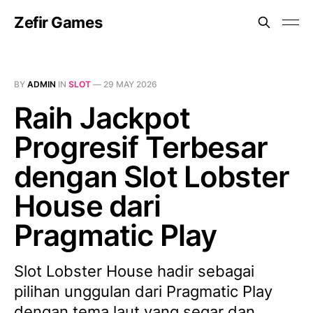
Zefir Games
BY
ADMIN
IN
SLOT
—
29 MAY 2026
Raih Jackpot
Progresif Terbesar
dengan Slot Lobster
House dari
Pragmatic Play
Slot Lobster House hadir sebagai
pilihan unggulan dari Pragmatic Play
dengan tema laut yang segar dan