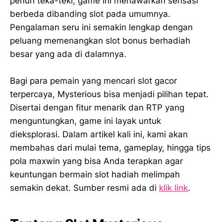
penuh teka-teki, game ini menawarkan sensasi
berbeda dibanding slot pada umumnya.
Pengalaman seru ini semakin lengkap dengan
peluang memenangkan slot bonus berhadiah
besar yang ada di dalamnya.
Bagi para pemain yang mencari slot gacor
terpercaya, Mysterious bisa menjadi pilihan tepat.
Disertai dengan fitur menarik dan RTP yang
menguntungkan, game ini layak untuk
dieksplorasi. Dalam artikel kali ini, kami akan
membahas dari mulai tema, gameplay, hingga tips
pola maxwin yang bisa Anda terapkan agar
keuntungan bermain slot hadiah melimpah
semakin dekat. Sumber resmi ada di
klik link
.