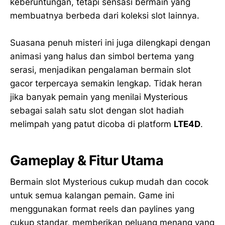
keberuntungan, tetapi sensasi bermain yang
membuatnya berbeda dari koleksi slot lainnya.
Suasana penuh misteri ini juga dilengkapi dengan
animasi yang halus dan simbol bertema yang
serasi, menjadikan pengalaman bermain slot
gacor terpercaya semakin lengkap. Tidak heran
jika banyak pemain yang menilai Mysterious
sebagai salah satu slot dengan slot hadiah
melimpah yang patut dicoba di platform
LTE4D
.
Gameplay & Fitur Utama
Bermain slot Mysterious cukup mudah dan cocok
untuk semua kalangan pemain. Game ini
menggunakan format reels dan paylines yang
cukup standar, memberikan peluang menang yang