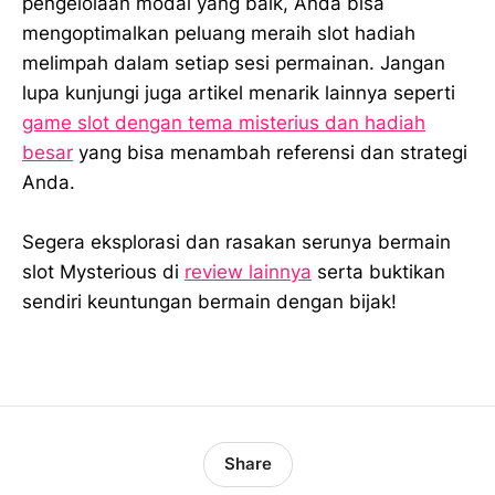
pengelolaan modal yang baik, Anda bisa
mengoptimalkan peluang meraih slot hadiah
melimpah dalam setiap sesi permainan. Jangan
lupa kunjungi juga artikel menarik lainnya seperti
game slot dengan tema misterius dan hadiah
besar
yang bisa menambah referensi dan strategi
Anda.
Segera eksplorasi dan rasakan serunya bermain
slot Mysterious di
review lainnya
serta buktikan
sendiri keuntungan bermain dengan bijak!
Share