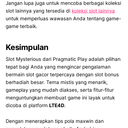
Jangan lupa juga untuk mencoba berbagai koleksi
slot lainnya yang tersedia di
koleksi slot lainnya
untuk memperluas wawasan Anda tentang game-
game terbaik.
Kesimpulan
Slot Mysterious dari Pragmatic Play adalah pilihan
tepat bagi Anda yang mengincar pengalaman
bermain slot gacor terpercaya dengan slot bonus
berhadiah besar. Tema mistis yang menarik,
gameplay yang mudah diakses, serta fitur-fitur
menguntungkan membuat game ini layak untuk
dicoba di platform
LTE4D
.
Dengan menerapkan tips pola maxwin dan