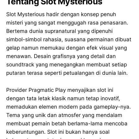
Tentang Slot Mysterious
Slot Mysterious hadir dengan konsep penuh
misteri yang sangat menggugah rasa penasaran.
Bertema dunia supranatural yang dipenuhi
simbol-simbol rahasia, suasana permainan dibuat
gelap namun memukau dengan efek visual yang
menawan. Desain grafisnya yang detail dan
soundtrack yang menegangkan membuat setiap
putaran terasa seperti petualangan di dunia lain.
Provider Pragmatic Play menyajikan slot ini
dengan tata letak klasik namun tetap inovatif,
memadukan elemen modern pada gameplay-nya.
Tema yang unik dan atmosfer yang mendalam
membuat pemain betah berlama-lama mencoba
keberuntungan. Slot ini bukan hanya soal