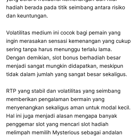
hadiah berada pada titik seimbang antara risiko
dan keuntungan.
Volatilitas medium ini cocok bagi pemain yang
ingin merasakan sensasi kemenangan yang cukup
sering tanpa harus menunggu terlalu lama.
Dengan demikian, slot bonus berhadiah besar
menjadi sangat mungkin didapatkan, meskipun
tidak dalam jumlah yang sangat besar sekaligus.
RTP yang stabil dan volatilitas yang seimbang
memberikan pengalaman bermain yang
menyenangkan sekaligus aman untuk modal kecil.
Hal ini juga menjadi alasan mengapa banyak
penggemar slot yang mencari slot hadiah
melimpah memilih Mysterious sebagai andalan