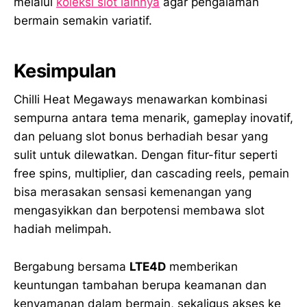
melalui
koleksi slot lainnya
agar pengalaman
bermain semakin variatif.
Kesimpulan
Chilli Heat Megaways menawarkan kombinasi
sempurna antara tema menarik, gameplay inovatif,
dan peluang slot bonus berhadiah besar yang
sulit untuk dilewatkan. Dengan fitur-fitur seperti
free spins, multiplier, dan cascading reels, pemain
bisa merasakan sensasi kemenangan yang
mengasyikkan dan berpotensi membawa slot
hadiah melimpah.
Bergabung bersama
LTE4D
memberikan
keuntungan tambahan berupa keamanan dan
kenyamanan dalam bermain, sekaligus akses ke