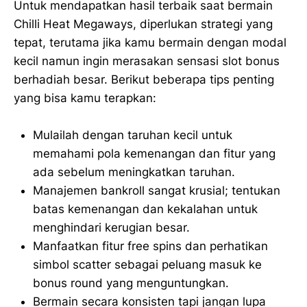
Untuk mendapatkan hasil terbaik saat bermain
Chilli Heat Megaways, diperlukan strategi yang
tepat, terutama jika kamu bermain dengan modal
kecil namun ingin merasakan sensasi slot bonus
berhadiah besar. Berikut beberapa tips penting
yang bisa kamu terapkan:
Mulailah dengan taruhan kecil untuk
memahami pola kemenangan dan fitur yang
ada sebelum meningkatkan taruhan.
Manajemen bankroll sangat krusial; tentukan
batas kemenangan dan kekalahan untuk
menghindari kerugian besar.
Manfaatkan fitur free spins dan perhatikan
simbol scatter sebagai peluang masuk ke
bonus round yang menguntungkan.
Bermain secara konsisten tapi jangan lupa