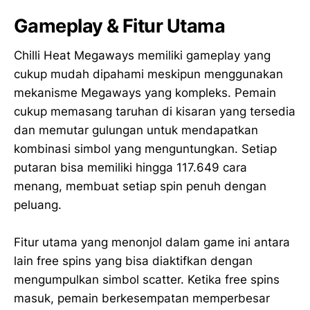
Gameplay & Fitur Utama
Chilli Heat Megaways memiliki gameplay yang
cukup mudah dipahami meskipun menggunakan
mekanisme Megaways yang kompleks. Pemain
cukup memasang taruhan di kisaran yang tersedia
dan memutar gulungan untuk mendapatkan
kombinasi simbol yang menguntungkan. Setiap
putaran bisa memiliki hingga 117.649 cara
menang, membuat setiap spin penuh dengan
peluang.
Fitur utama yang menonjol dalam game ini antara
lain free spins yang bisa diaktifkan dengan
mengumpulkan simbol scatter. Ketika free spins
masuk, pemain berkesempatan memperbesar