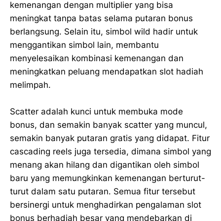
kemenangan dengan multiplier yang bisa
meningkat tanpa batas selama putaran bonus
berlangsung. Selain itu, simbol wild hadir untuk
menggantikan simbol lain, membantu
menyelesaikan kombinasi kemenangan dan
meningkatkan peluang mendapatkan slot hadiah
melimpah.
Scatter adalah kunci untuk membuka mode
bonus, dan semakin banyak scatter yang muncul,
semakin banyak putaran gratis yang didapat. Fitur
cascading reels juga tersedia, dimana simbol yang
menang akan hilang dan digantikan oleh simbol
baru yang memungkinkan kemenangan berturut-
turut dalam satu putaran. Semua fitur tersebut
bersinergi untuk menghadirkan pengalaman slot
bonus berhadiah besar yang mendebarkan di