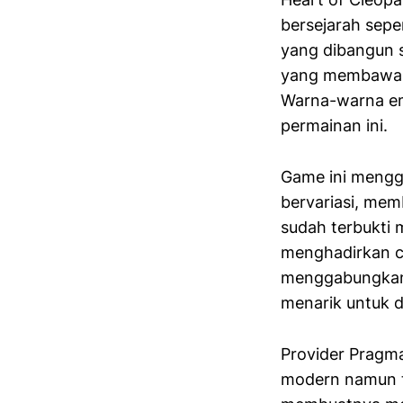
bersejarah sepe
yang dibangun s
yang membawa p
Warna-warna e
permainan ini.
Game ini mengg
bervariasi, mem
sudah terbukti 
menghadirkan ce
menggabungkan 
menarik untuk d
Provider Pragma
modern namun t