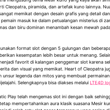
rti Cleopatra, piramida, dan artefak kuno lainnya. Nu
angat memikat dengan desain grafis yang detail dan 
emain masuk ke dalam petualangan misterius di za
mas dan biru dominan menambah kesan mewah pada
unakan format slot dengan 5 gulungan dan beberapa
berikan kesempatan lebih besar untuk menang. Selain
menjadi favorit di kalangan penggemar slot karena sel
rita dan visual yang memikat. Heart of Cleopatra ju
unsur legenda dan mitos yang membuat permainan
ijelajahi. Selengkapnya bisa diakses melalui
LTE4D log
tic Play telah mengemas slot ini dengan baik sehing
etap mempertahankan aura klasik suasana Mesir kuno