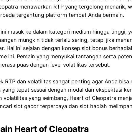
leopatra menawarkan RTP yang tergolong menarik, wa
erbeda tergantung platform tempat Anda bermain.
e ini masuk ke dalam kategori medium hingga tinggi, y
angan mungkin tidak terlalu sering, tetapi jika mena
ar. Hal ini sejalan dengan konsep slot bonus berhadi
me ini. Pemain yang menyukai tantangan serta poten
erasa puas dengan level volatilitas tersebut.
 RTP dan volatilitas sangat penting agar Anda bisa
in yang tepat sesuai dengan modal dan ekspektasi k
volatilitas yang seimbang, Heart of Cleopatra menjad
ncari slot gacor terpercaya dan slot hadiah melimpah
ain Heart of Cleopatra