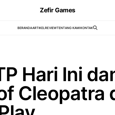
Zefir Games
BERANDA
ARTIKEL
REVIEW
TENTANG KAMI
KONTAK
P Hari Ini d
of Cleopatra 
Play