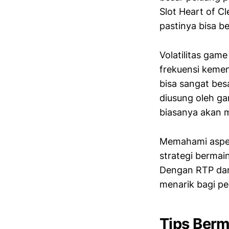
Slot Heart of C
pastinya bisa b
Volatilitas gam
frekuensi kemen
bisa sangat bes
diusung oleh ga
biasanya akan m
Memahami aspek
strategi berma
Dengan RTP dan 
menarik bagi pe
Tips Berm