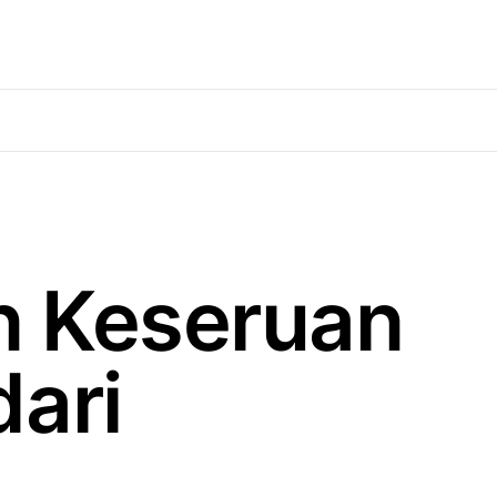
an Keseruan
dari