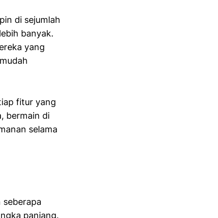
pin di sejumlah
lebih banyak.
mereka yang
p mudah
iap fitur yang
, bermain di
manan selama
n seberapa
angka panjang.