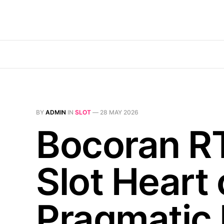
BY
ADMIN
IN
SLOT
—
28 MAY 2026
Bocoran RT
Slot Heart 
Pragmatic 