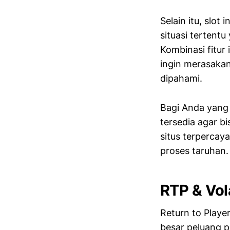
Selain itu, slot
situasi terten
Kombinasi fitur
ingin merasaka
dipahami.
Bagi Anda yang 
tersedia agar 
situs terpercay
proses taruhan.
RTP & Vola
Return to Playe
besar peluang p