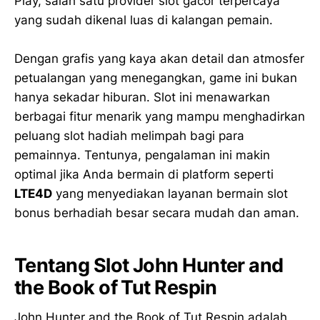
Play, salah satu provider slot gacor terpercaya
yang sudah dikenal luas di kalangan pemain.
Dengan grafis yang kaya akan detail dan atmosfer
petualangan yang menegangkan, game ini bukan
hanya sekadar hiburan. Slot ini menawarkan
berbagai fitur menarik yang mampu menghadirkan
peluang slot hadiah melimpah bagi para
pemainnya. Tentunya, pengalaman ini makin
optimal jika Anda bermain di platform seperti
LTE4D
yang menyediakan layanan bermain slot
bonus berhadiah besar secara mudah dan aman.
Tentang Slot John Hunter and
the Book of Tut Respin
John Hunter and the Book of Tut Respin adalah