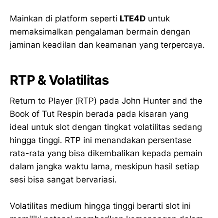
Mainkan di platform seperti
LTE4D
untuk
memaksimalkan pengalaman bermain dengan
jaminan keadilan dan keamanan yang terpercaya.
RTP & Volatilitas
Return to Player (RTP) pada John Hunter and the
Book of Tut Respin berada pada kisaran yang
ideal untuk slot dengan tingkat volatilitas sedang
hingga tinggi. RTP ini menandakan persentase
rata-rata yang bisa dikembalikan kepada pemain
dalam jangka waktu lama, meskipun hasil setiap
sesi bisa sangat bervariasi.
Volatilitas medium hingga tinggi berarti slot ini