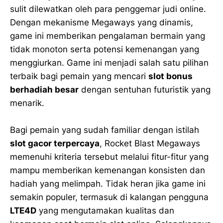
sulit dilewatkan oleh para penggemar judi online.
Dengan mekanisme Megaways yang dinamis,
game ini memberikan pengalaman bermain yang
tidak monoton serta potensi kemenangan yang
menggiurkan. Game ini menjadi salah satu pilihan
terbaik bagi pemain yang mencari
slot bonus
berhadiah besar
dengan sentuhan futuristik yang
menarik.
Bagi pemain yang sudah familiar dengan istilah
slot gacor terpercaya
, Rocket Blast Megaways
memenuhi kriteria tersebut melalui fitur-fitur yang
mampu memberikan kemenangan konsisten dan
hadiah yang melimpah. Tidak heran jika game ini
semakin populer, termasuk di kalangan pengguna
LTE4D
yang mengutamakan kualitas dan