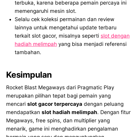
terbuka, karena beberapa pemain percaya ini
memengaruhi mesin slot.
Selalu cek koleksi permainan dan review
lainnya untuk mengetahui update terbaru
terkait slot gacor, misalnya seperti
slot dengan
hadiah melimpah
yang bisa menjadi referensi
tambahan.
Kesimpulan
Rocket Blast Megaways dari Pragmatic Play
merupakan pilihan tepat bagi pemain yang
mencari
slot gacor terpercaya
dengan peluang
mendapatkan
slot hadiah melimpah
. Dengan fitur
Megaways, free spins, dan multiplier yang
menarik, game ini menghadirkan pengalaman