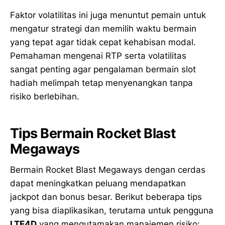
Faktor volatilitas ini juga menuntut pemain untuk
mengatur strategi dan memilih waktu bermain
yang tepat agar tidak cepat kehabisan modal.
Pemahaman mengenai RTP serta volatilitas
sangat penting agar pengalaman bermain slot
hadiah melimpah tetap menyenangkan tanpa
risiko berlebihan.
Tips Bermain Rocket Blast
Megaways
Bermain Rocket Blast Megaways dengan cerdas
dapat meningkatkan peluang mendapatkan
jackpot dan bonus besar. Berikut beberapa tips
yang bisa diaplikasikan, terutama untuk pengguna
LTE4D
yang mengutamakan manajemen risiko: