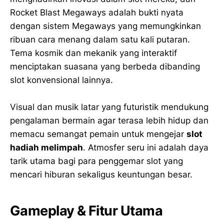
Rocket Blast Megaways adalah bukti nyata
dengan sistem Megaways yang memungkinkan
ribuan cara menang dalam satu kali putaran.
Tema kosmik dan mekanik yang interaktif
menciptakan suasana yang berbeda dibanding
slot konvensional lainnya.
Visual dan musik latar yang futuristik mendukung
pengalaman bermain agar terasa lebih hidup dan
memacu semangat pemain untuk mengejar
slot
hadiah melimpah
. Atmosfer seru ini adalah daya
tarik utama bagi para penggemar slot yang
mencari hiburan sekaligus keuntungan besar.
Gameplay & Fitur Utama