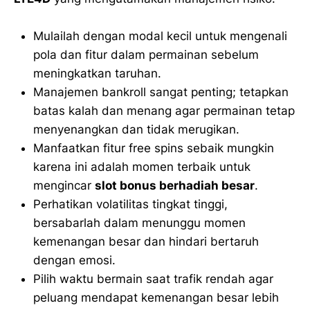
Mulailah dengan modal kecil untuk mengenali
pola dan fitur dalam permainan sebelum
meningkatkan taruhan.
Manajemen bankroll sangat penting; tetapkan
batas kalah dan menang agar permainan tetap
menyenangkan dan tidak merugikan.
Manfaatkan fitur free spins sebaik mungkin
karena ini adalah momen terbaik untuk
mengincar
slot bonus berhadiah besar
.
Perhatikan volatilitas tingkat tinggi,
bersabarlah dalam menunggu momen
kemenangan besar dan hindari bertaruh
dengan emosi.
Pilih waktu bermain saat trafik rendah agar
peluang mendapat kemenangan besar lebih