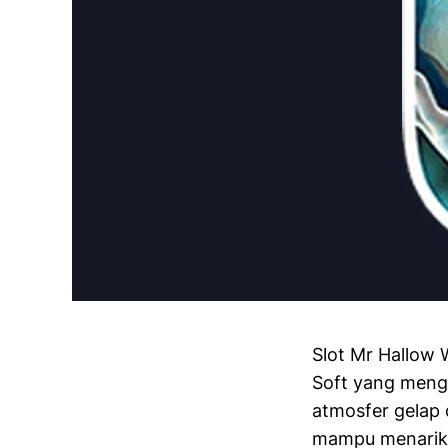
Slot Mr Hallow 
Soft yang meng
atmosfer gelap 
mampu menarik 