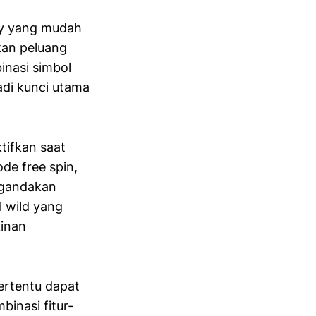
ay yang mudah
kan peluang
nasi simbol
di kunci utama
tifkan saat
de free spin,
tgandakan
l wild yang
kinan
tertentu dapat
inasi fitur-