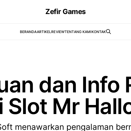
Zefir Games
BERANDA
ARTIKEL
REVIEW
TENTANG KAMI
KONTAK
uan dan Info 
i Slot Mr Hal
 Soft menawarkan pengalaman ber