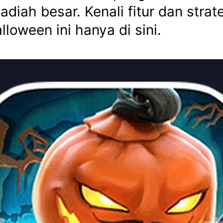
diah besar. Kenali fitur dan strat
oween ini hanya di sini.