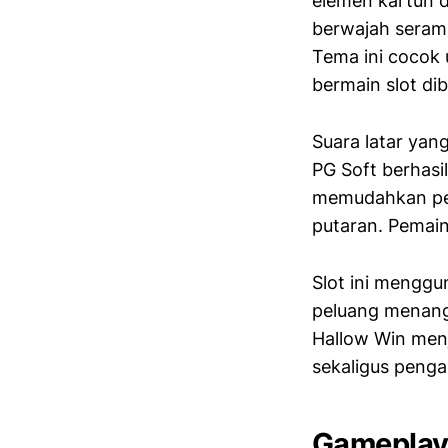
elemen kartun 
berwajah seram,
Tema ini cocok 
bermain slot di
Suara latar ya
PG Soft berhas
memudahkan pem
putaran. Pemai
Slot ini mengg
peluang menang 
Hallow Win menj
sekaligus penga
Gameplay 