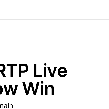
RTP Live
low Win
main