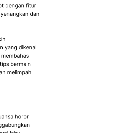
t dengan fitur
nyenangkan dan
in
n yang dikenal
kan membahas
 tips bermain
iah melimpah
uansa horor
nggabungkan