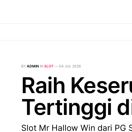
BY
ADMIN
IN
SLOT
—
04 JUL 2026
Raih Keser
Tertinggi d
Slot Mr Hallow Win dari PG