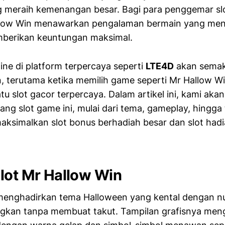
 meraih kemenangan besar. Bagi para penggemar slo
llow Win menawarkan pengalaman bermain yang me
berikan keuntungan maksimal.
line di platform terpercaya seperti
LTE4D
akan semak
terutama ketika memilih game seperti Mr Hallow Wi
atu slot gacor terpercaya. Dalam artikel ini, kami a
ang slot game ini, mulai dari tema, gameplay, hingga
aksimalkan slot bonus berhadiah besar dan slot had
lot Mr Hallow Win
menghadirkan tema Halloween yang kental dengan n
kan tanpa membuat takut. Tampilan grafisnya me