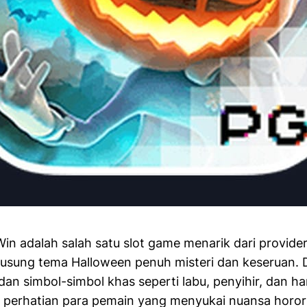
Win adalah salah satu slot game menarik dari provid
usung tema Halloween penuh misteri dan keseruan.
dan simbol-simbol khas seperti labu, penyihir, dan ha
perhatian para pemain yang menyukai nuansa horor 