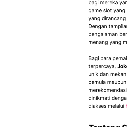
bagi mereka yan
game slot yang 
yang dirancang 
Dengan tampila
pengalaman ber
menang yang me
Bagi para pemai
terpercaya,
Jok
unik dan mekan
pemula maupun 
merekomendasika
dinikmati denga
diakses melalui