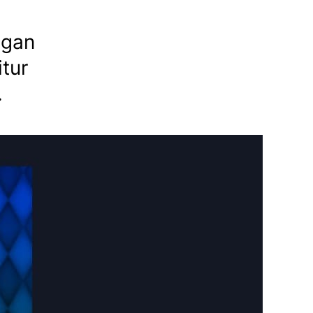
ngan
itur
.