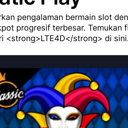
rkan pengalaman bermain slot de
pot progresif terbesar. Temukan f
i <strong>LTE4D</strong> di sini