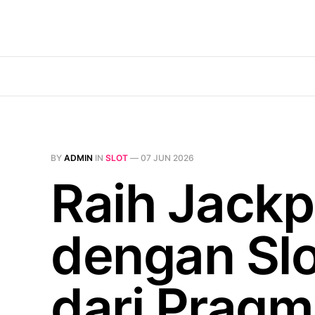
BY
ADMIN
IN
SLOT
—
07 JUN 2026
Raih Jackp
dengan Slo
dari Pragm