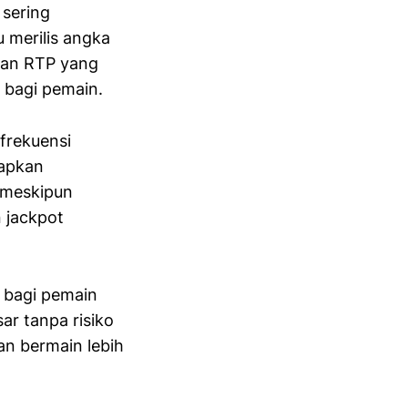
 sering
u merilis angka
an RTP yang
 bagi pemain.
 frekuensi
rapkan
 meskipun
 jackpot
t bagi pemain
ar tanpa risiko
an bermain lebih