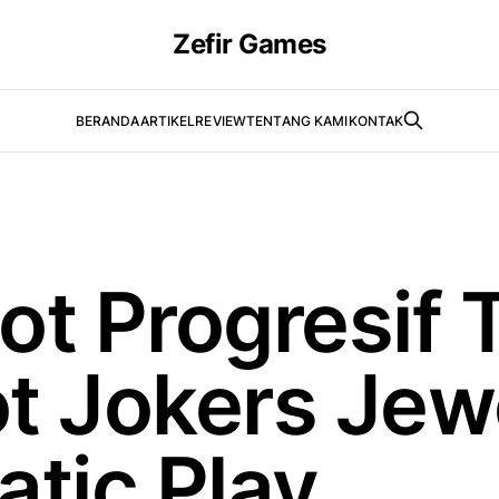
Zefir Games
BERANDA
ARTIKEL
REVIEW
TENTANG KAMI
KONTAK
ot Progresif 
t Jokers Jew
atic Play