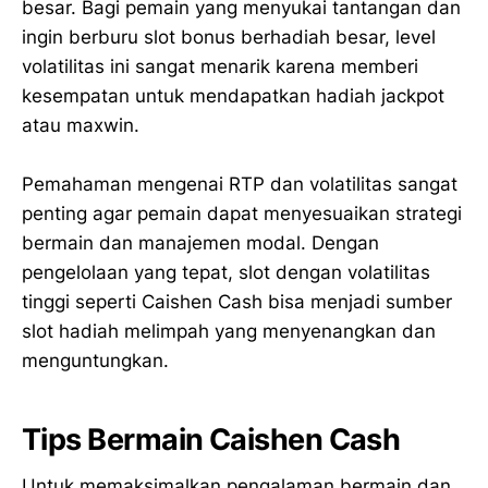
besar. Bagi pemain yang menyukai tantangan dan
ingin berburu slot bonus berhadiah besar, level
volatilitas ini sangat menarik karena memberi
kesempatan untuk mendapatkan hadiah jackpot
atau maxwin.
Pemahaman mengenai RTP dan volatilitas sangat
penting agar pemain dapat menyesuaikan strategi
bermain dan manajemen modal. Dengan
pengelolaan yang tepat, slot dengan volatilitas
tinggi seperti Caishen Cash bisa menjadi sumber
slot hadiah melimpah yang menyenangkan dan
menguntungkan.
Tips Bermain Caishen Cash
Untuk memaksimalkan pengalaman bermain dan