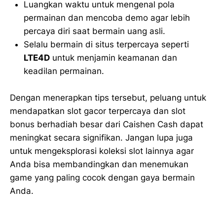
Luangkan waktu untuk mengenal pola
permainan dan mencoba demo agar lebih
percaya diri saat bermain uang asli.
Selalu bermain di situs terpercaya seperti
LTE4D
untuk menjamin keamanan dan
keadilan permainan.
Dengan menerapkan tips tersebut, peluang untuk
mendapatkan slot gacor terpercaya dan slot
bonus berhadiah besar dari Caishen Cash dapat
meningkat secara signifikan. Jangan lupa juga
untuk mengeksplorasi koleksi slot lainnya agar
Anda bisa membandingkan dan menemukan
game yang paling cocok dengan gaya bermain
Anda.