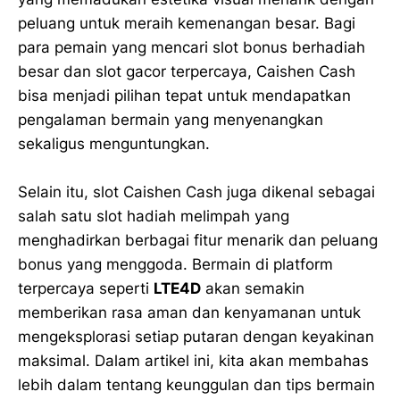
peluang untuk meraih kemenangan besar. Bagi
para pemain yang mencari slot bonus berhadiah
besar dan slot gacor terpercaya, Caishen Cash
bisa menjadi pilihan tepat untuk mendapatkan
pengalaman bermain yang menyenangkan
sekaligus menguntungkan.
Selain itu, slot Caishen Cash juga dikenal sebagai
salah satu slot hadiah melimpah yang
menghadirkan berbagai fitur menarik dan peluang
bonus yang menggoda. Bermain di platform
terpercaya seperti
LTE4D
akan semakin
memberikan rasa aman dan kenyamanan untuk
mengeksplorasi setiap putaran dengan keyakinan
maksimal. Dalam artikel ini, kita akan membahas
lebih dalam tentang keunggulan dan tips bermain