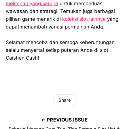
melimpah yang serupa
untuk memperluas
wawasan dan strategi. Temukan juga berbagai
pilihan game menarik di
koleksi slot lainnya
yang
dapat menambah variasi permainan Anda.
Selamat mencoba dan semoga keberuntungan
selalu menyertai setiap putaran Anda di slot
Caishen Cash!
Share
PREVIOUS ISSUE
Rahasia Menang Gem Trio: Tips Bermain Slot Untuk