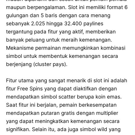
maupun berpengalaman. Slot ini memiliki format 6
gulungan dan 5 baris dengan cara menang
sebanyak 2.025 hingga 32.400 paylines
tergantung pada fitur yang aktif, memberikan
banyak peluang untuk meraih kemenangan.
Mekanisme permainan memungkinkan kombinasi
simbol untuk membentuk kemenangan secara
berjenjang (cluster pays).
Fitur utama yang sangat menarik di slot ini adalah
fitur Free Spins yang dapat diaktifkan dengan
mendapatkan simbol scatter berupa koin emas.
Saat fitur ini berjalan, pemain berkesempatan
mendapatkan putaran gratis dengan multiplier
yang dapat meningkatkan kemenangan secara
signifikan. Selain itu, ada juga simbol wild yang