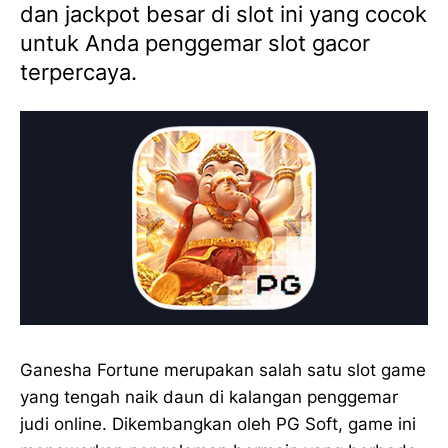
dan jackpot besar di slot ini yang cocok
untuk Anda penggemar slot gacor
terpercaya.
Ganesha Fortune merupakan salah satu slot game
yang tengah naik daun di kalangan penggemar
judi online. Dikembangkan oleh PG Soft, game ini