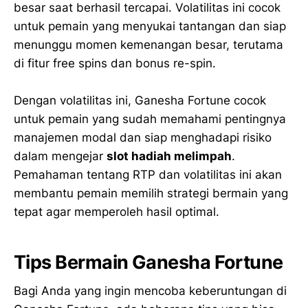
besar saat berhasil tercapai. Volatilitas ini cocok
untuk pemain yang menyukai tantangan dan siap
menunggu momen kemenangan besar, terutama
di fitur free spins dan bonus re-spin.
Dengan volatilitas ini, Ganesha Fortune cocok
untuk pemain yang sudah memahami pentingnya
manajemen modal dan siap menghadapi risiko
dalam mengejar
slot hadiah melimpah
.
Pemahaman tentang RTP dan volatilitas ini akan
membantu pemain memilih strategi bermain yang
tepat agar memperoleh hasil optimal.
Tips Bermain Ganesha Fortune
Bagi Anda yang ingin mencoba keberuntungan di