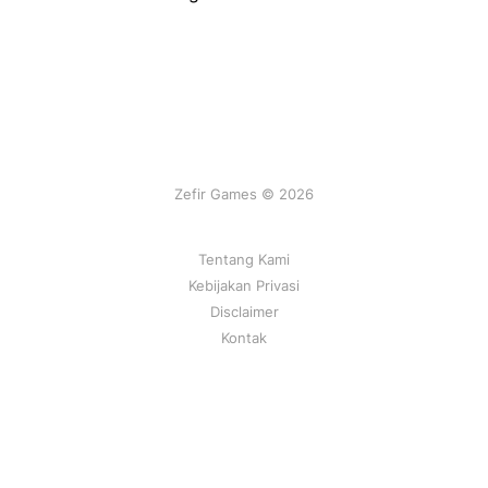
Zefir Games © 2026
Tentang Kami
Kebijakan Privasi
Disclaimer
Kontak