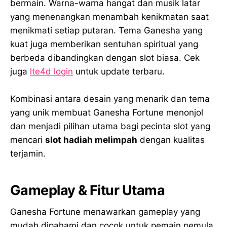
bermain. Warna-warna hangat dan musik latar
yang menenangkan menambah kenikmatan saat
menikmati setiap putaran. Tema Ganesha yang
kuat juga memberikan sentuhan spiritual yang
berbeda dibandingkan dengan slot biasa. Cek
juga
lte4d login
untuk update terbaru.
Kombinasi antara desain yang menarik dan tema
yang unik membuat Ganesha Fortune menonjol
dan menjadi pilihan utama bagi pecinta slot yang
mencari
slot hadiah melimpah
dengan kualitas
terjamin.
Gameplay & Fitur Utama
Ganesha Fortune menawarkan gameplay yang
mudah dipahami dan cocok untuk pemain pemula