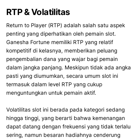
RTP & Volatilitas
Return to Player (RTP) adalah salah satu aspek
penting yang diperhatikan oleh pemain slot.
Ganesha Fortune memiliki RTP yang relatif
kompetitif di kelasnya, memberikan peluang
pengembalian dana yang wajar bagi pemain
dalam jangka panjang. Meskipun tidak ada angka
pasti yang diumumkan, secara umum slot ini
termasuk dalam level RTP yang cukup
menguntungkan untuk pemain aktif.
Volatilitas slot ini berada pada kategori sedang
hingga tinggi, yang berarti bahwa kemenangan
dapat datang dengan frekuensi yang tidak terlalu
sering, namun besaran hadiahnya cenderung