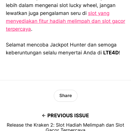
lebih dalam mengenai slot lucky wheel, jangan
lewatkan juga pengalaman seru di
slot yang
menyediakan fitur hadiah melimpah dan slot gacor
terpercaya
.
Selamat mencoba Jackpot Hunter dan semoga
keberuntungan selalu menyertai Anda di
LTE4D
!
Share
PREVIOUS ISSUE
Release the Kraken 2: Slot Hadiah Melimpah dan Slot
Gacor Terpercaya