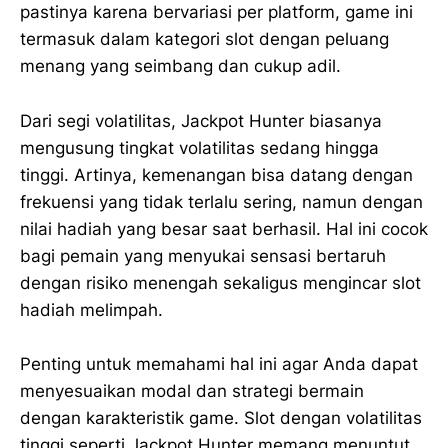
pastinya karena bervariasi per platform, game ini
termasuk dalam kategori slot dengan peluang
menang yang seimbang dan cukup adil.
Dari segi volatilitas, Jackpot Hunter biasanya
mengusung tingkat volatilitas sedang hingga
tinggi. Artinya, kemenangan bisa datang dengan
frekuensi yang tidak terlalu sering, namun dengan
nilai hadiah yang besar saat berhasil. Hal ini cocok
bagi pemain yang menyukai sensasi bertaruh
dengan risiko menengah sekaligus mengincar slot
hadiah melimpah.
Penting untuk memahami hal ini agar Anda dapat
menyesuaikan modal dan strategi bermain
dengan karakteristik game. Slot dengan volatilitas
tinggi seperti Jackpot Hunter memang menuntut