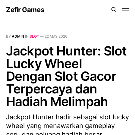
Zefir Games
BY
ADMIN
IN
SLOT
—
22 MAY 2026
Jackpot Hunter: Slot
Lucky Wheel
Dengan Slot Gacor
Terpercaya dan
Hadiah Melimpah
Jackpot Hunter hadir sebagai slot lucky
wheel yang menawarkan gameplay
seru dan peluang hadiah besar.