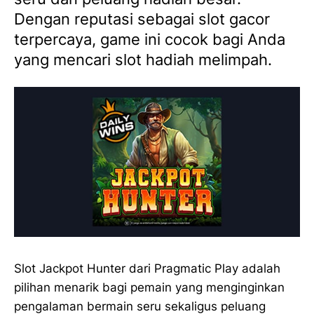
Dengan reputasi sebagai slot gacor
terpercaya, game ini cocok bagi Anda
yang mencari slot hadiah melimpah.
Slot Jackpot Hunter dari Pragmatic Play adalah
pilihan menarik bagi pemain yang menginginkan
pengalaman bermain seru sekaligus peluang