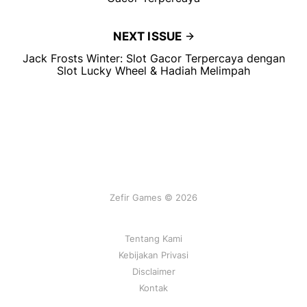
NEXT ISSUE
Jack Frosts Winter: Slot Gacor Terpercaya dengan
Slot Lucky Wheel & Hadiah Melimpah
Zefir Games © 2026
Tentang Kami
Kebijakan Privasi
Disclaimer
Kontak