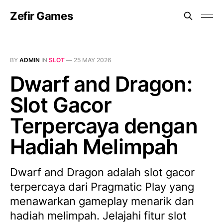
Zefir Games
BY
ADMIN
IN
SLOT
—
25 MAY 2026
Dwarf and Dragon:
Slot Gacor
Terpercaya dengan
Hadiah Melimpah
Dwarf and Dragon adalah slot gacor
terpercaya dari Pragmatic Play yang
menawarkan gameplay menarik dan
hadiah melimpah. Jelajahi fitur slot