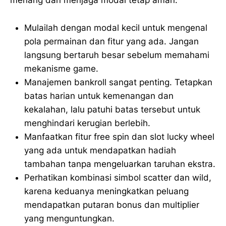
menang dan menjaga modal tetap aman:
Mulailah dengan modal kecil untuk mengenal
pola permainan dan fitur yang ada. Jangan
langsung bertaruh besar sebelum memahami
mekanisme game.
Manajemen bankroll sangat penting. Tetapkan
batas harian untuk kemenangan dan
kekalahan, lalu patuhi batas tersebut untuk
menghindari kerugian berlebih.
Manfaatkan fitur free spin dan slot lucky wheel
yang ada untuk mendapatkan hadiah
tambahan tanpa mengeluarkan taruhan ekstra.
Perhatikan kombinasi simbol scatter dan wild,
karena keduanya meningkatkan peluang
mendapatkan putaran bonus dan multiplier
yang menguntungkan.