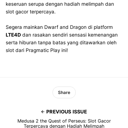
keseruan serupa dengan hadiah melimpah dan
slot gacor terpercaya.
Segera mainkan Dwarf and Dragon di platform
LTE4D
dan rasakan sendiri sensasi kemenangan
serta hiburan tanpa batas yang ditawarkan oleh
slot dari Pragmatic Play ini!
Share
PREVIOUS ISSUE
Medusa 2 the Quest of Perseus: Slot Gacor
Terpercaya dengan Hadiah Melimpah