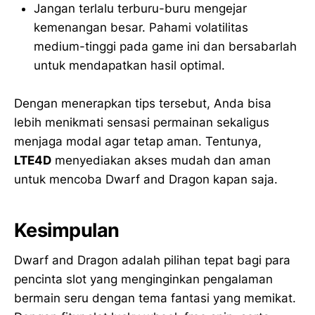
Jangan terlalu terburu-buru mengejar
kemenangan besar. Pahami volatilitas
medium-tinggi pada game ini dan bersabarlah
untuk mendapatkan hasil optimal.
Dengan menerapkan tips tersebut, Anda bisa
lebih menikmati sensasi permainan sekaligus
menjaga modal agar tetap aman. Tentunya,
LTE4D
menyediakan akses mudah dan aman
untuk mencoba Dwarf and Dragon kapan saja.
Kesimpulan
Dwarf and Dragon adalah pilihan tepat bagi para
pencinta slot yang menginginkan pengalaman
bermain seru dengan tema fantasi yang memikat.